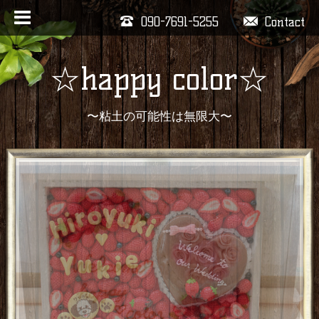
090-7691-5255
Contact
☆happy color☆
〜粘土の可能性は無限大〜