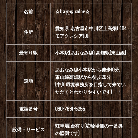
名前
☆happy color☆
愛知県 名古屋市中川区上高畑1-104
住所
モアクレシア101
最寄り駅
小本駅(あおなみ線),高畑駅(東山線)
あおなみ線小本駅から徒歩10分,
東山線高畑駅から徒歩20分
道順
(中川環境事務所を目指して来てい
ただくとわかりやすいです)
電話番号
090-7691-5255
駐車場1台有り(駐輪場側の一番奥
設備・サービス
の壁側です)