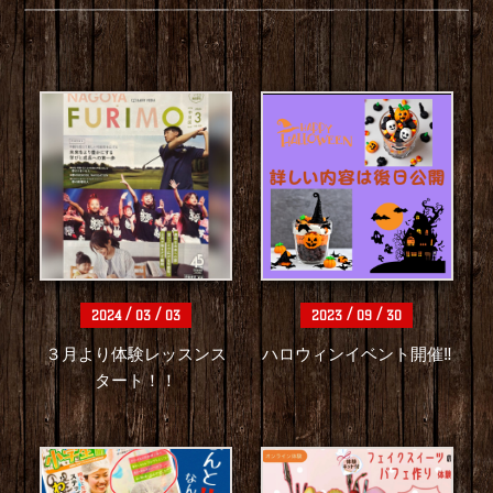
/
/
/
/
2024
03
03
2023
09
30
３月より体験レッスンス
ハロウィンイベント開催‼️
タート！！