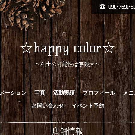
090-7691-5
☆happy color☆
〜粘土の可能性は無限大〜
メーション
写真
活動実績
プロフィール
メニ
お問い合わせ
イベント予約
店舗情報