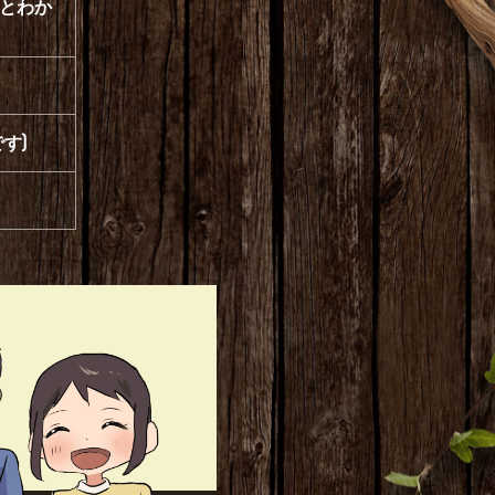
とわか
す)