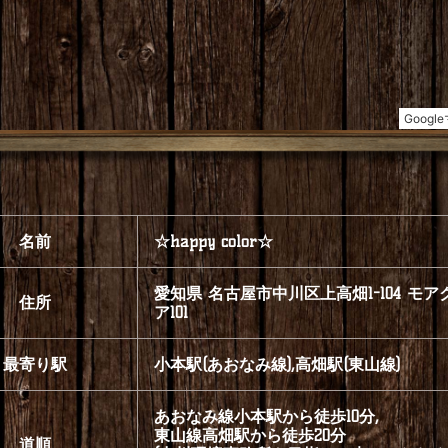
名前
☆happy color☆
愛知県 名古屋市中川区上高畑1-104 モア
住所
ア101
最寄り駅
小本駅(あおなみ線),高畑駅(東山線)
あおなみ線小本駅から徒歩10分,
東山線高畑駅から徒歩20分
道順