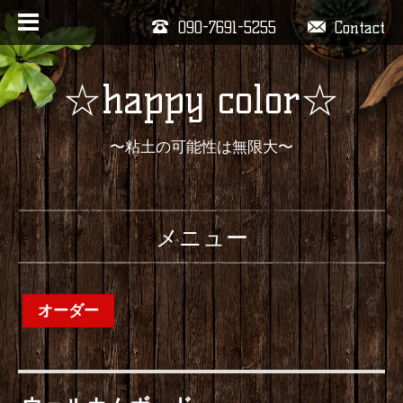
090-7691-5255
Contact
☆happy color☆
〜粘土の可能性は無限大〜
メニュー
オーダー