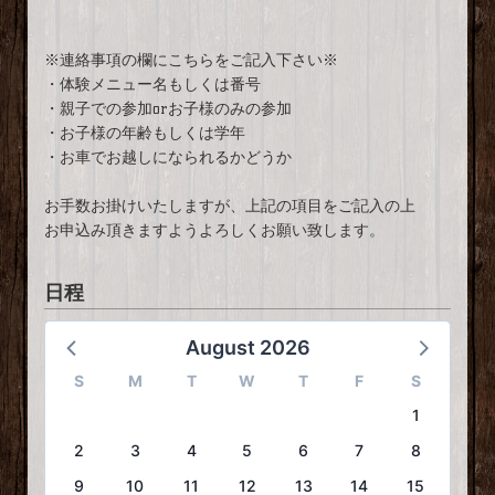
※連絡事項の欄にこちらをご記入下さい※
・体験メニュー名もしくは番号
・親子での参加orお子様のみの参加
・お子様の年齢もしくは学年
・お車でお越しになられるかどうか
お手数お掛けいたしますが、上記の項目をご記入の上
お申込み頂きますようよろしくお願い致します。
日程
August 2026
S
M
T
W
T
F
S
1
2
3
4
5
6
7
8
9
10
11
12
13
14
15