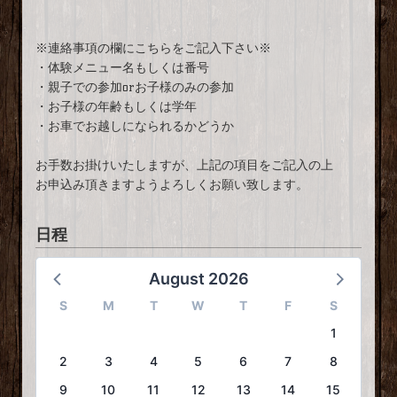
※連絡事項の欄にこちらをご記入下さい※
・体験メニュー名もしくは番号
・親子での参加orお子様のみの参加
・お子様の年齢もしくは学年
・お車でお越しになられるかどうか
お手数お掛けいたしますが、上記の項目をご記入の上
お申込み頂きますようよろしくお願い致します。
日程
August 2026
S
M
T
W
T
F
S
1
2
3
4
5
6
7
8
9
10
11
12
13
14
15