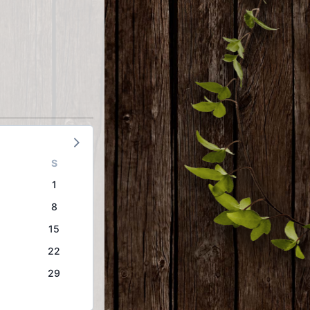
S
1
8
15
22
29