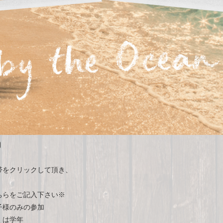
)
帯をクリックして頂き、
ちらをご記入下さい※
子様のみの参加
くは学年