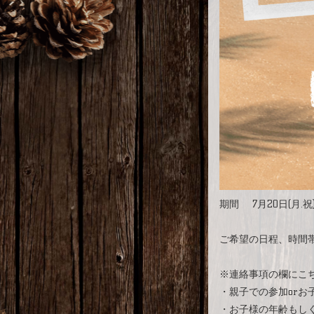
期間 7月20日(月.祝
ご希望の日程、時間
※連絡事項の欄にこ
・親子での参加orお
・お子様の年齢もし