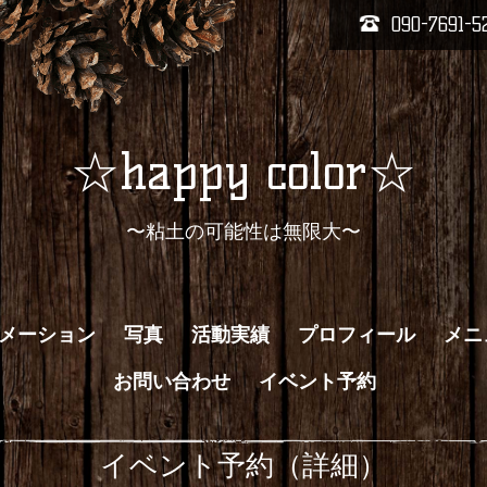
090-7691-5
☆happy color☆
〜粘土の可能性は無限大〜
メーション
写真
活動実績
プロフィール
メニ
お問い合わせ
イベント予約
イベント予約（詳細）