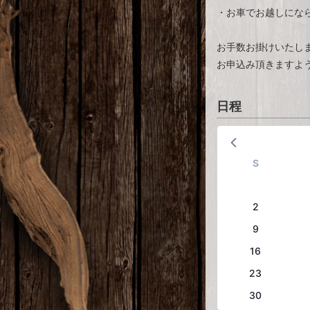
・お車でお越しにな
お手数お掛けいたし
お申込み頂きますよ
日程
S
2
9
16
23
30