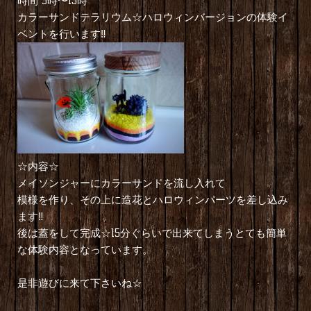
時間 9時〜13時
カラーサンドテラリウム☆ハロウィンバージョンの体験イ
ベントを行います‼︎
☆内容☆
メイソンジャーにカラーサンドを流し入れて
模様を作り、その上に造花とハロウィンパーツを差し込み
ます‼︎
後は蓋をして完成☆15分ぐらいで出来てしまうとても簡単
な体験内容となっています。
是非遊びに来て下さいね☆