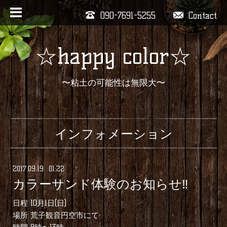
090-7691-5255
Contact
☆happy color☆
〜粘土の可能性は無限大〜
インフォメーション
2017
.
09
.
19 01:22
カラーサンド体験のお知らせ‼︎
日程 10月1日(日)
場所 荒子観音円空市にて