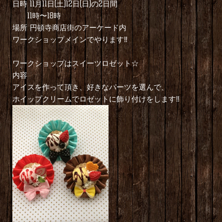
日時 11月11日(土)12日(日)の2日間
11時〜18時
場所 円頓寺商店街のアーケード内
ワークショップメインでやります‼︎
ワークショップはスイーツロゼット☆
内容
アイスを作って頂き、好きなパーツを選んで、
ホイップクリームでロゼットに飾り付けをします‼︎