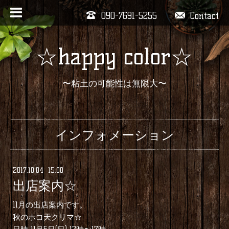
090-7691-5255
Contact
☆happy color☆
〜粘土の可能性は無限大〜
インフォメーション
2017
.
10
.
04 15:00
出店案内☆
11月の出店案内です。
秋のホコ天クリマ☆