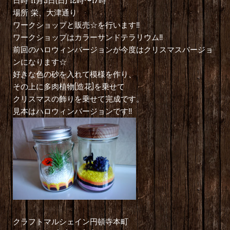
日時 11月5日(日) 12時〜17時
場所 栄、大津通り
ワークショップと販売☆を行います‼︎
ワークショップはカラーサンドテラリウム‼︎
前回のハロウィンバージョンが今度はクリスマスバージョ
ンになります☆
好きな色の砂を入れて模様を作り、
その上に多肉植物(造花)を乗せて
クリスマスの飾りを乗せて完成です。
見本はハロウィンバージョンです‼︎
クラフトマルシェイン円頓寺本町