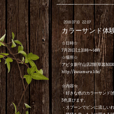
2018
.
07
.
10 22:07
カラーサンド体
☆日時☆
7月28日(土)11時〜14時
☆場所☆
アピタ新守山店2階(草叢BOO
http://kusamura.life/
☆内容☆
・好きな色のカラーサンド(
3色選びます。
・スプーンでビンに流しい