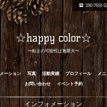
090-7691-5
☆happy color☆
〜粘土の可能性は無限大〜
メーション
写真
活動実績
プロフィール
メニ
お問い合わせ
イベント予約
インフォメーション