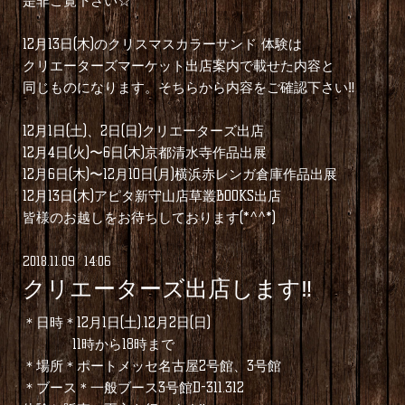
是非ご覧下さい☆
12月13日(木)のクリスマスカラーサンド 体験は
クリエーターズマーケット出店案内で載せた内容と
同じものになります。そちらから内容をご確認下さい‼︎
12月1日(土)、2日(日)クリエーターズ出店
12月4日(火)〜6日(木)京都清水寺作品出展
12月6日(木)〜12月10日(月)横浜赤レンガ倉庫作品出展
12月13日(木)アピタ新守山店草叢BOOKS出店
皆様のお越しをお待ちしております(*^^*)
2018
.
11
.
09 14:06
クリエーターズ出店します‼︎
＊日時＊12月1日(土).12月2日(日)
11時から18時まで
＊場所＊ポートメッセ名古屋2号館、3号館
＊ブース＊一般ブース3号館D-311.312