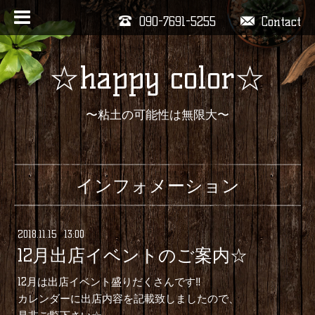
090-7691-5255
Contact
☆happy color☆
〜粘土の可能性は無限大〜
インフォメーション
2018
.
11
.
15 13:00
12月出店イベントのご案内☆
12月は出店イベント盛りだくさんです‼︎
カレンダーに出店内容を記載致しましたので、