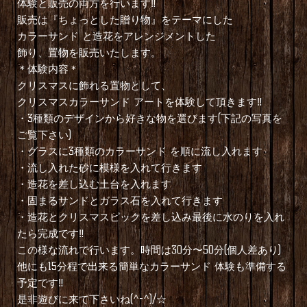
体験と販売の両方を行います‼︎
販売は『ちょっとした贈り物』をテーマにした
カラーサンド と造花をアレンジメントした
飾り、置物を販売いたします。
＊体験内容＊
クリスマスに飾れる置物として、
クリスマスカラーサンド アートを体験して頂きます‼︎
・3種類のデザインから好きな物を選びます(下記の写真を
ご覧下さい)
・グラスに3種類のカラーサンド を順に流し入れます
・流し入れた砂に模様を入れて行きます
・造花を差し込む土台を入れます
・固まるサンドとガラス石を入れて行きます
・造花とクリスマスピックを差し込み最後に水のりを入れ
たら完成です‼︎
この様な流れで行います。時間は30分〜50分(個人差あり)
他にも15分程で出来る簡単なカラーサンド 体験も準備する
予定です‼︎
是非遊びに来て下さいね(^-^)/☆