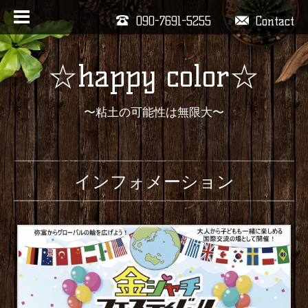
090-7691-5255
Contact
☆happy color☆
〜粘土の可能性は無限大〜
インフォメーション