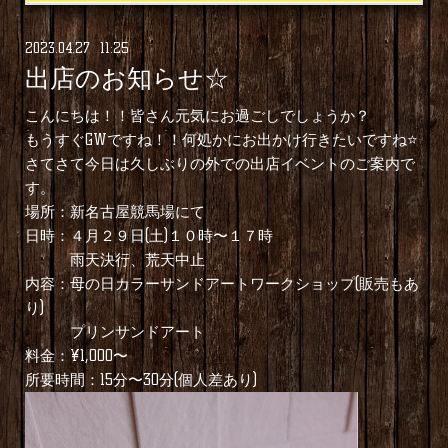
2023
.
04
.
27 11:25
出店のお知らせ☆
こんにちは！！皆さん元気にお過ごしでしょうか？
もうすぐGWですね！！何処かにお出かけ行きたいですね⭐️
さてさて今日は久しぶりの外での出店イベントのご案内で
す。
場所：新名古屋競馬場にて
日時：４月２９日(土)１０時〜１７時
雨天決行、荒天中止
内容：母の日カラーサンドアートワークショップ(販売もあ
り)
プリンサンドアート
料金：¥1,000〜
所要時間：15分〜30分(個人差あり)