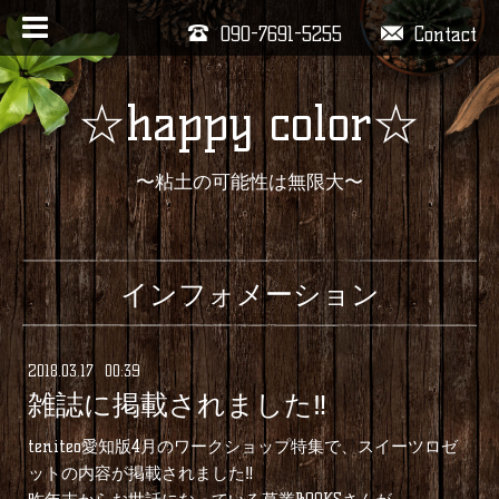
090-7691-5255
Contact
☆happy color☆
〜粘土の可能性は無限大〜
インフォメーション
2018
.
03
.
17 00:39
雑誌に掲載されました‼︎
teniteo愛知版4月のワークショップ特集で、スイーツロゼ
ットの内容が掲載されました‼︎