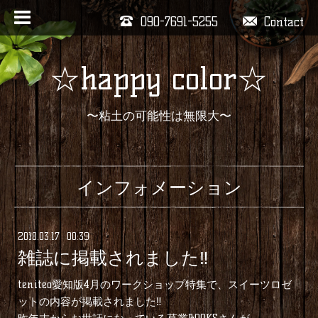
090-7691-5255
Contact
☆happy color☆
〜粘土の可能性は無限大〜
インフォメーション
2018
.
03
.
17 00:39
雑誌に掲載されました‼︎
teniteo愛知版4月のワークショップ特集で、スイーツロゼ
ットの内容が掲載されました‼︎