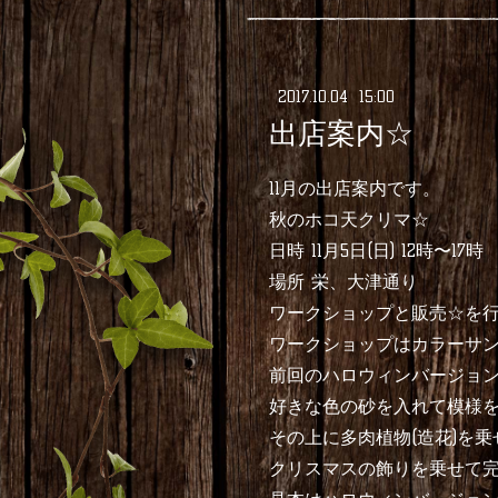
2017
.
10
.
04 15:00
出店案内☆
11月の出店案内です。
秋のホコ天クリマ☆
日時 11月5日(日) 12時〜17時
場所 栄、大津通り
ワークショップと販売☆を行い
ワークショップはカラーサン
前回のハロウィンバージョ
好きな色の砂を入れて模様
その上に多肉植物(造花)を乗
クリスマスの飾りを乗せて