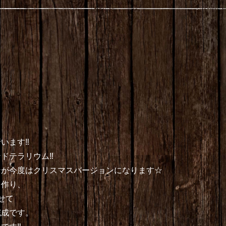
ます‼︎
ドテラリウム‼︎
ンが今度はクリスマスバージョンになります☆
を作り、
せて
完成です。