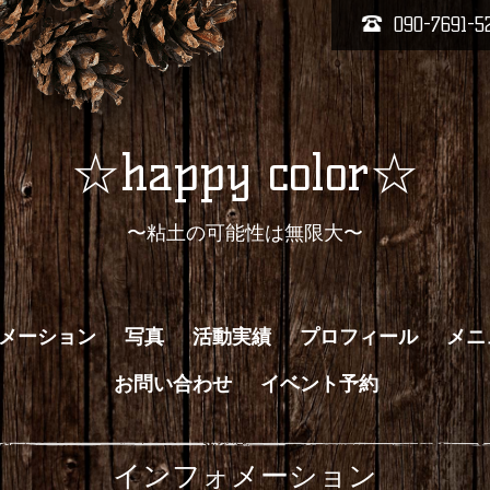
090-7691-5
☆happy color☆
〜粘土の可能性は無限大〜
メーション
写真
活動実績
プロフィール
メニ
お問い合わせ
イベント予約
インフォメーション