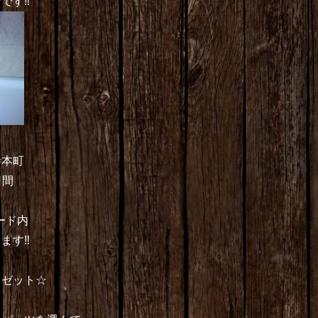
す‼︎
寺本町
日間
ード内
す‼︎
ロゼット☆