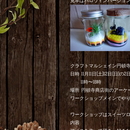
見本はハロウィンバージョンで
クラフトマルシェイン円頓
日時 11月11日(土)12日(日)の2
11時〜18時
場所 円頓寺商店街のアーケ
ワークショップメインでやりま
ワークショップはスイーツ
内容