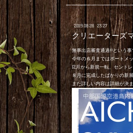
2019
.
08
.
28 23:27
クリエーターズマ
無事出店審査通過!!という事
今年の６月まではポートメ
12月から新規一転、セント
８月に完成したばかりの新展
また詳しい内容は詳細が決