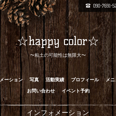
090-7691-5
☆happy color☆
〜粘土の可能性は無限大〜
メーション
写真
活動実績
プロフィール
メニ
お問い合わせ
イベント予約
インフォメーション