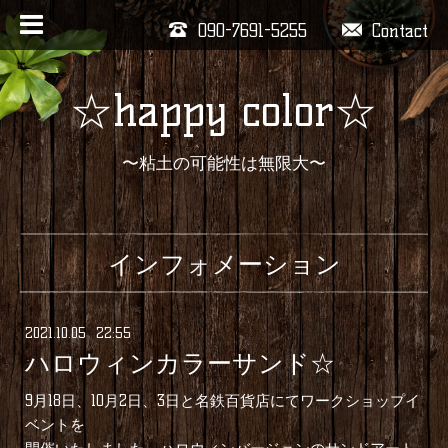
090-7691-5255
Contact
☆happy color☆
〜粘土の可能性は無限大〜
インフォメーション
2021
.
10
.
05 22:55
ハロウィンカラーサンド☆
9月18日、10月2日、3日と名鉄百貨店にてワークショップイ
ベントを