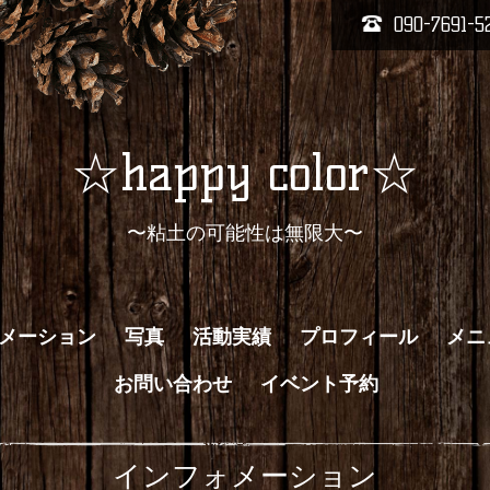
090-7691-5
☆happy color☆
〜粘土の可能性は無限大〜
メーション
写真
活動実績
プロフィール
メニ
お問い合わせ
イベント予約
インフォメーション