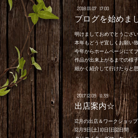
2018
.
01
.
07 17:00
ブログを始めまし
明けましておめでとうござ
本年もどうぞ宜しくお願い致し
今年からホームページにて
作品が出来上がるまでの様
細かく紹介して行けたらと思
2017
.
12
.
09 11:39
出店案内☆
12月の出店＆ワークショッ
12月9日(土).10日(日)2日間