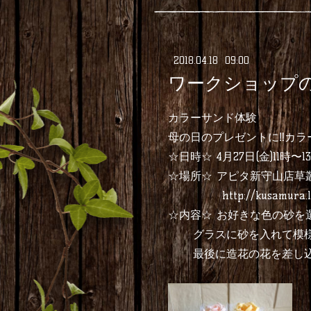
2018
.
04
.
18 09:00
ワークショップ
カラーサンド体験
母の日のプレゼントに‼︎カ
☆日時☆ 4月27日(金)11時〜1
☆場所☆ アピタ新守山店草叢B
http://kusamura.l
☆内容☆ お好きな色の砂を
グラスに砂を入れて模様
最後に造花の花を差し込ん