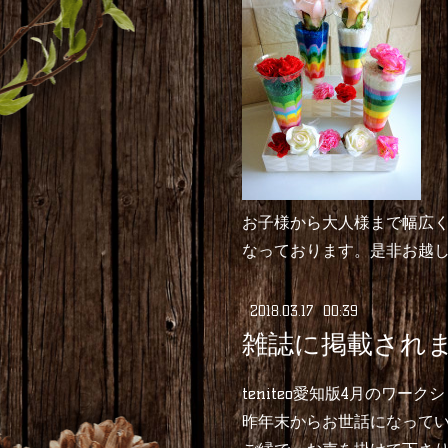
お子様から大人様まで幅広
なっております。是非お越し下
2018
.
03
.
17 00:39
雑誌に掲載されま
teniteo愛知版4月のワ
昨年末からお世話になっている