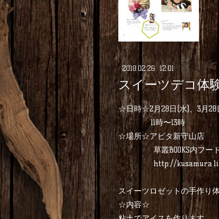
2018
.
02
.
26 12:01
スイーツデコ体
☆日時☆2月28日(水)、3月28
11時〜13時
☆場所☆アピタ新守山店
草叢BOOKS内フード
http://kusamura.li
スイーツロゼットの手作り体
☆内容☆
粘土でアイスを作ります。