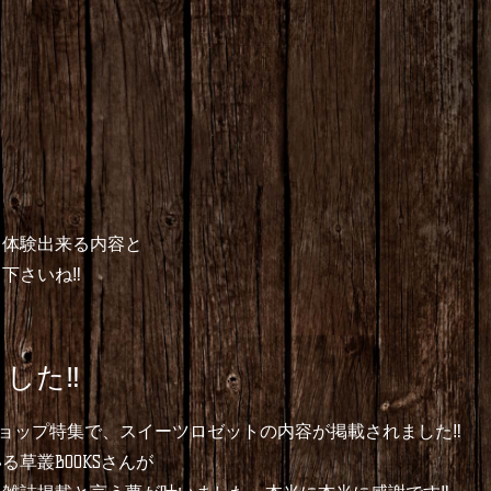
く体験出来る内容と
さいね‼︎
した‼︎
ークショップ特集で、スイーツロゼットの内容が掲載されました‼︎
草叢BOOKSさんが