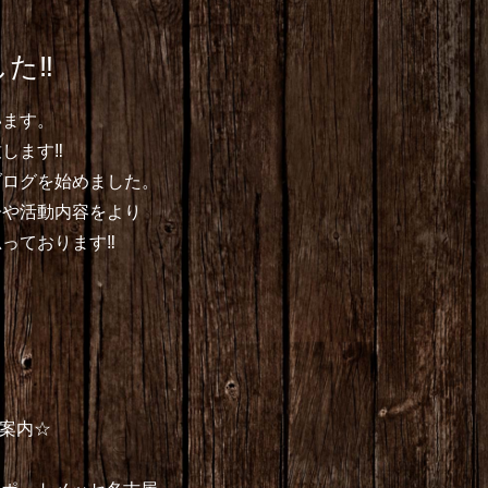
た‼︎
います。
ます‼︎
ブログを始めました。
子や活動内容をより
っております‼︎
プ案内☆