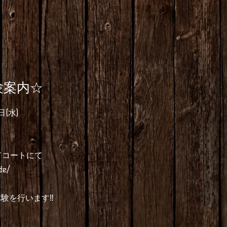
験案内☆
日(水)
コートにて
fe/
験を行います‼︎