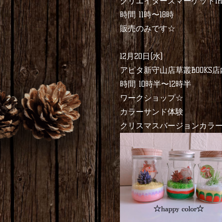
クリエイターズマーケットi
時間 11時〜18時
販売のみです☆
12月20日(水)
アピタ新守山店草叢BOOKS
時間 10時半〜12時半
ワークショップ☆
カラーサンド体験
クリスマスバージョンカラ