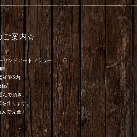
のご案内☆
ラーサンドアートフラワー
3時
OOKS内
ife/
選んで頂き、
を作ります。
で完全‼︎