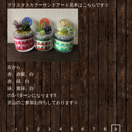
クリスマスカラーサンドアート見本はこちらです☆
左から
赤、赤紫、白
赤、緑、白
緑、黄緑、白
の3パターンになります‼︎
沢山のご参加お待ちしております☆
1
2
3
4
5
6
7
8
9