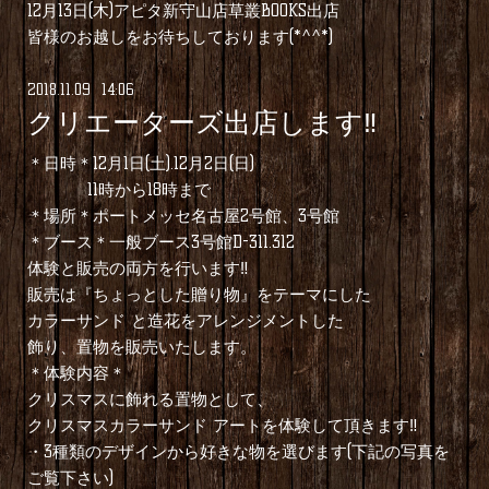
12月13日(木)アピタ新守山店草叢BOOKS出店
皆様のお越しをお待ちしております(*^^*)
2018
.
11
.
09 14:06
クリエーターズ出店します‼︎
＊日時＊12月1日(土).12月2日(日)
11時から18時まで
＊場所＊ポートメッセ名古屋2号館、3号館
＊ブース＊一般ブース3号館D-311.312
体験と販売の両方を行います‼︎
販売は『ちょっとした贈り物』をテーマにした
カラーサンド と造花をアレンジメントした
飾り、置物を販売いたします。
＊体験内容＊
クリスマスに飾れる置物として、
クリスマスカラーサンド アートを体験して頂きます‼︎
・3種類のデザインから好きな物を選びます(下記の写真を
ご覧下さい)