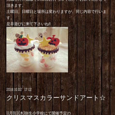
頂きます。
土曜日、日曜日と場所は変わりますが、同じ内容で行いま
す。
是非遊びに来て下さいね‼︎
2018
.
10
.
02 17:12
クリスマスカラーサンドアート☆
11月8日(木)弥生小学校にて開催予定の