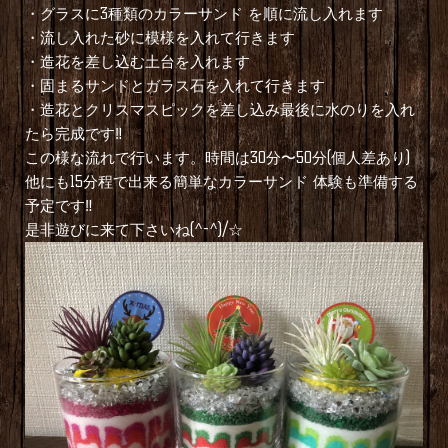
・グラスに3種類のカラーサンド を順に流し入れます
・流し入れた砂に模様を入れて行きます
・造花を差し込む土台を入れます
・固まるサンドとガラス石を入れて行きます
・造花とクリスマスピックを差し込み最後に水のりを入れ
たら完成です‼︎
この様な流れで行います。時間は30分〜50分(個人差あり)
他にも15分程で出来る簡単なカラーサンド 体験も準備する
予定です‼︎
是非遊びに来て下さいね(^-^)/☆