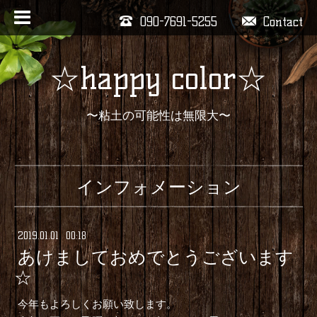
090-7691-5255
Contact
☆happy color☆
〜粘土の可能性は無限大〜
インフォメーション
2019
.
01
.
01 00:18
あけましておめでとうございます
☆
今年もよろしくお願い致します。