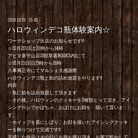
2018
.
10
.
19 15:43
ハロウィンデコ瓶体験案内☆
ワークショップ出店のお知らせです‼︎
☆10月20日(土)11時から14時
アピタ新守山店2階(草叢BOOKS内)にて
☆10月21日(日)9時から16時
八事興正寺にてマルシェ大感謝際
ハロウィンデコ瓶と飴の詰め放題をやります‼︎
内容
・瓶に飴を詰め放題して頂きます
・その後、ハロウィンのクッキーを3種類とって頂き、アイ
シングペンでかぼちゃ、おばけにお顔を 描いて貰いま
す。
・ホイップを蓋にしぼり、お顔を描いたアイシングクッキ
ーを飾りつけて完成です‼︎
完成した作品はその日にお持ち帰り頂き、お家で乾かして